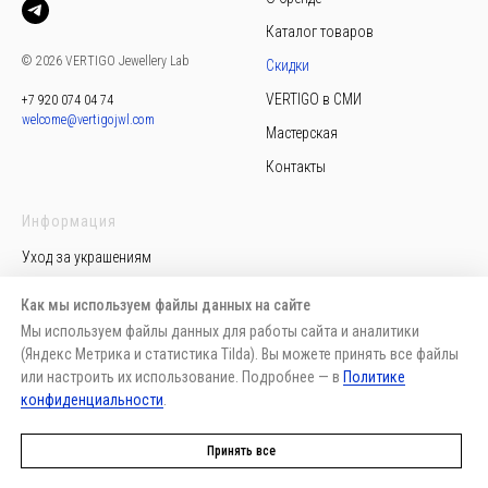
Каталог товаров
© 2026 VERTIGO Jewellery Lab
Скидки
VERTIGO в СМИ
+7 920 074 04 74
welcome@vertigojwl.com
Мастерская
Контакты
Информация
Уход за украшениям
Политика конфиденциальности
Как мы используем файлы данных на сайте
Пользовательское соглашение
Мы используем файлы данных для работы сайта и аналитики
(Яндекс Метрика и статистика Tilda). Вы можете принять все файлы
Публичная оферта
или настроить их использование. Подробнее — в
Политике
Доставка, возврат, обмен
конфиденциальности
.
Способы оплаты
Принять все