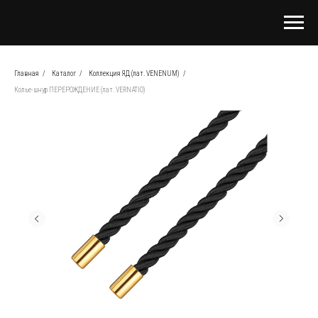
Главная
/
Каталог
/
Коллекция ЯД (лат. VENENUM)
/
Колье-шнур ПЕРЕРОЖДЕНИЕ (лат. VERNATIO)