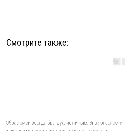
Образ змеи всегда был дуалистичным. Знак опасности
и символ мудрости, источник смертельного яда