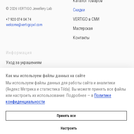
Каталог товаров
© 2026 VERTIGO Jewellery Lab
Скидки
VERTIGO в СМИ
+7 920 074 04 74
welcome@vertigojwl.com
Мастерская
Контакты
Информация
Уход за украшениям
Политика конфиденциальности
Как мы используем файлы данных на сайте
Пользовательское соглашение
Мы используем файлы данных для работы сайта и аналитики
(Яндекс Метрика и статистика Tilda). Вы можете принять все файлы
Публичная оферта
или настроить их использование. Подробнее — в
Политике
Доставка, возврат, обмен
конфиденциальности
.
Способы оплаты
Принять все
Настроить