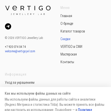
Меню
Главная
О бренде
Каталог товаров
© 2026 VERTIGO Jewellery Lab
Скидки
VERTIGO в СМИ
+7 920 074 04 74
welcome@vertigojwl.com
Мастерская
Контакты
Информация
Уход за украшениям
Политика конфиденциальности
Как мы используем файлы данных на сайте
Пользовательское соглашение
Мы используем файлы данных для работы сайта и аналитики
(Яндекс Метрика и статистика Tilda). Вы можете принять все файлы
Публичная оферта
или настроить их использование. Подробнее — в
Политике