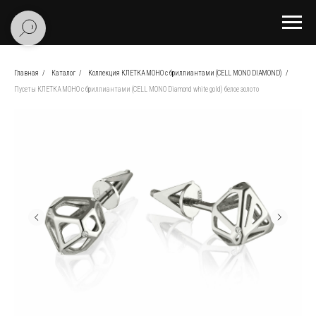
Главная
/
Каталог
/
Коллекция КЛЕТКА МОНО c бриллиантами (CELL MONO DIAMOND)
/
Пусеты КЛЕТКА МОНО с бриллиантами (СELL MONO Diamond white gold) белое золото