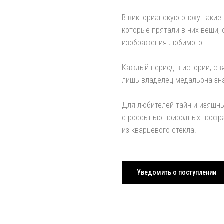
В викторианскую эпоху такие
которые прятали в них вещи,
изображения любимого.
Каждый период в истории, св
лишь владелец медальона знае
Для любителей тайн и изящн
с россыпью природных прозр
из кварцевого стекла.
Уведомить о поступлении