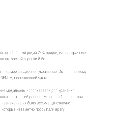
ый родий, белый родий 24К, природные прозрачные
ло авторской огранки 8.5сt.
м, — самое загадочное украшение. Именно поэтому
VENENUM, посвященной ядам.
акие медальоны использовали для хранения
днако, настоящий расцвет украшений с секретом
 назначение их было весьма однозначно
, которые незаметно подсыпали врагу.