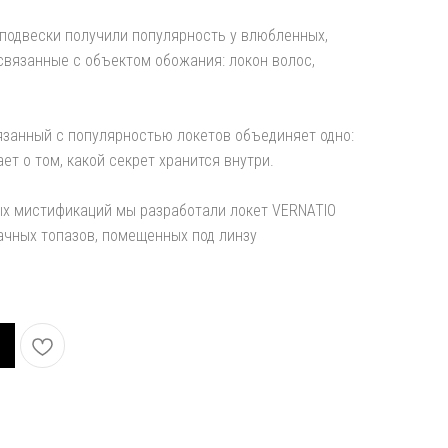
 подвески получили популярность у влюбленных,
 связанные с объектом обожания: локон волос,
язанный с популярностью локетов объединяет одно:
т о том, какой секрет хранится внутри.
ых мистификаций мы разработали локет VERNATIO
ачных топазов, помещенных под линзу