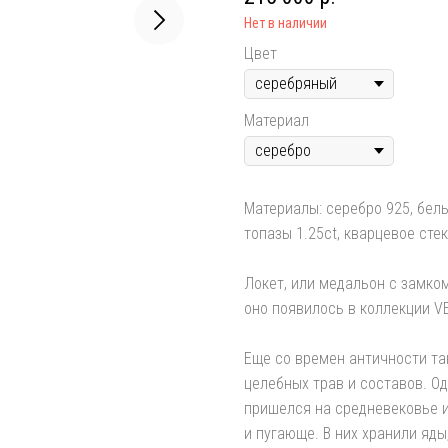
Нет в наличии
Цвет
Материал
Материалы: серебро 925, бел
топазы 1.25ct, кварцевое стек
Локет, или медальон с замко
оно появилось в коллекции 
Еще со времен античности т
целебных трав и составов. О
пришелся на средневековье и
и пугающе. В них хранили яды