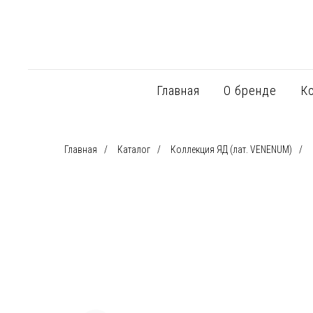
Главная
О бренде
К
Главная
/
Каталог
/
Коллекция ЯД (лат. VENENUM)
/