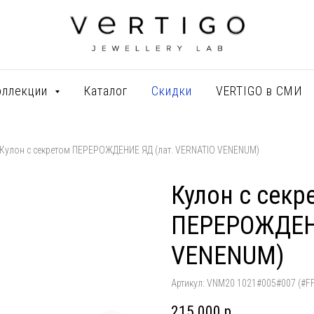
оллекции
Каталог
Скидки
VERTIGO в СМИ
Кулон с секретом ПЕРЕРОЖДЕНИЕ ЯД (лат. VERNATIO VENENUM)
Кулон с секр
ПЕРЕРОЖДЕНИ
VENENUM)
Артикул:
VNM20 1021#005#007 (#F
215 000
р.