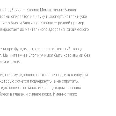
ной рубрики — Карина Момат, химик-биолог
торый опирается на науку и эксперт, который уже
ние о бьюти-блогинге. Карина — редкий пример
а вырастает из ментального здоровья, физического
ени про фундамент, а не про эффектный фасад.
т. Мы читаем ее блог и учимся быть красивыми без
ом и телом.
м, почему здоровье важнее глянца, и как изнутри
которую хочется подчеркнуть, а не спрятать.
вдохновляет не масками, а подходом: сначала
леск в глазах и сияние кожи. Именно таких