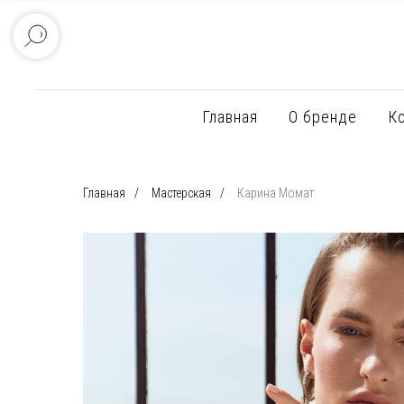
Главная
О бренде
К
Главная
/
Мастерская
/
Карина Момат