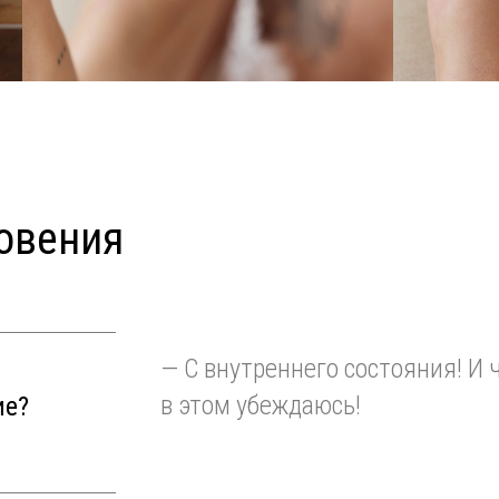
новения
— С внутреннего состояния! И
в этом убеждаюсь!
ие?