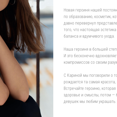
Новая героиня нашей постоян
по образованию, косметик, ко
давно перевернул представле
того, что настоящая эстетик
баланса и вдумчивого ухода.
Наша героиня в большей степ
И это бесконечно вдохновляе
компромиссов со своим разум
С Кариной мы поговорили о то
рождается та самая красота, 
Встречайте героиню, которая 
здоровье и смыслы, потом — б
девушек мы любим украшать.