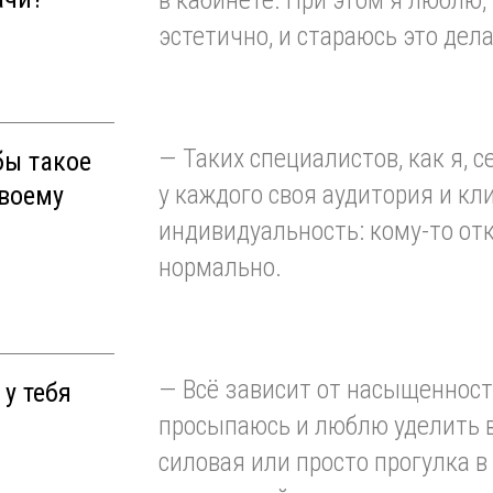
в кабинете. При этом я люблю
эстетично, и стараюсь это дела
—
Таких специалистов, как я, с
бы такое
у каждого своя аудитория и кл
твоему
индивидуальность: кому-то откл
нормально.
—
Всё зависит от насыщенност
 у тебя
просыпаюсь и люблю уделить в
силовая или просто прогулка в