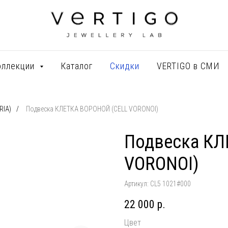
оллекции
Каталог
Скидки
VERTIGO в СМИ
RIA)
/
Подвеска КЛЕТКА ВОРОНОЙ (CELL VORONOI)
Подвеска КЛ
VORONOI)
Артикул:
CL5 1021#000
22 000
р.
Цвет