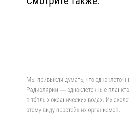
Смотрите также:
Мы привыкли думать, что одноклеточны
Радиолярии ― одноклеточные планктон
в тёплых океанических водах. Их скеле
этому виду простейших организмов.