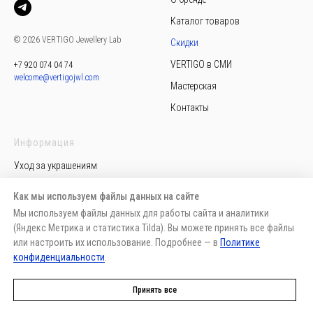
Каталог товаров
© 2026 VERTIGO Jewellery Lab
Скидки
VERTIGO в СМИ
+7 920 074 04 74
welcome@vertigojwl.com
Мастерская
Контакты
Информация
Уход за украшениям
Политика конфиденциальности
Как мы используем файлы данных на сайте
Пользовательское соглашение
Мы используем файлы данных для работы сайта и аналитики
(Яндекс Метрика и статистика Tilda). Вы можете принять все файлы
Публичная оферта
или настроить их использование. Подробнее — в
Политике
Доставка, возврат, обмен
конфиденциальности
.
Способы оплаты
Принять все