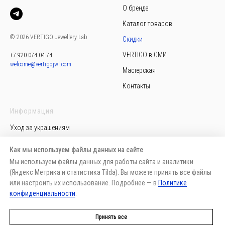
О бренде
Каталог товаров
© 2026 VERTIGO Jewellery Lab
Скидки
VERTIGO в СМИ
+7 920 074 04 74
welcome@vertigojwl.com
Мастерская
Контакты
Информация
Уход за украшениям
Политика конфиденциальности
Как мы используем файлы данных на сайте
Пользовательское соглашение
Мы используем файлы данных для работы сайта и аналитики
(Яндекс Метрика и статистика Tilda). Вы можете принять все файлы
Публичная оферта
или настроить их использование. Подробнее — в
Политике
Доставка, возврат, обмен
конфиденциальности
.
Способы оплаты
Принять все