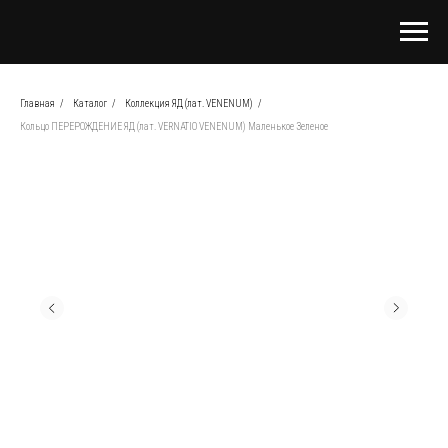
Главная
/
Каталог
/
Коллекция ЯД (лат. VENENUM)
/
Кольцо ПЕРЕРОЖДЕНИЕ ЯД (лат. VERNATIO VENENUM) Маленькое Зеленое